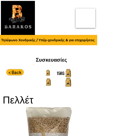
Τηλέφωνο Χονδρικής / Υπέρ-χονδρικής & για επιχειρήσεις
Συσκευασίες
< Back
15KG
Πελλέτ