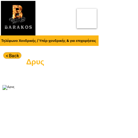
Τηλέφωνο Χονδρικής / Υπέρ-χονδρικής & για επιχειρήσεις
< Back
Δρυς