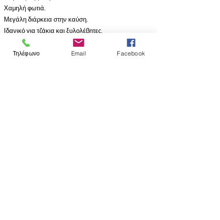
Χαμηλή φωτιά.
Μεγάλη διάρκεια στην καύση.
Ιδανικό για τζάκια και ξυλολέβητες.
Τηλέφωνο
Email
Facebook
Previous
Next
ΑΠΟΔΕΧΟΜΑΣΤΕ ΤΟΥΣ ΑΚΟΛΟΥΘΟΥΣ
ΤΡΟΠΟΥΣ ΠΛΗΡΩΜΗΣ
Αποστολές & Επιστροφές
Όροι και Προϋποθέσεις
Μέθοδοι πληρωμής
Do Not Sell My Personal Information
2023 by
karvounabarakos.gr
. Proudly created